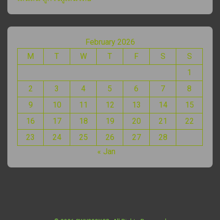
February 2026
M
T
W
T
F
S
S
1
2
3
4
5
6
7
8
9
10
11
12
13
14
15
16
17
18
19
20
21
22
23
24
25
26
27
28
« Jan